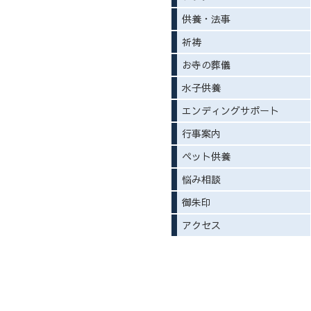
供養・法事
祈祷
お寺の葬儀
水子供養
エンディングサポート
行事案内
ペット供養
悩み相談
御朱印
アクセス